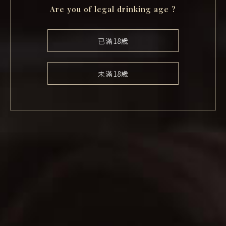
Are you of legal drinking age ?
已滿18歲
未滿18歲