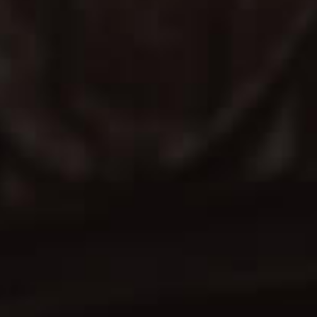
用桶
美國波本桶與葡萄牙茶色波特桶雙桶熟成