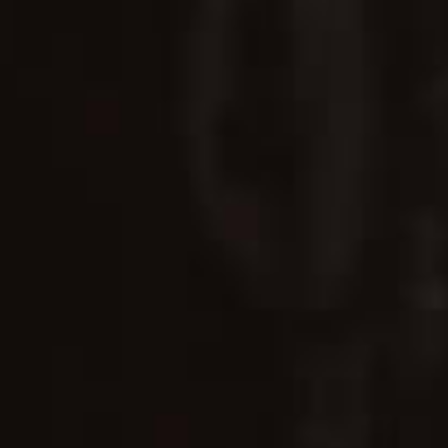
是為了取得最原始甘甜的河水，正是這份堅持，賦予 SPEY 威
士忌最純淨的靈魂。
長發酵
建構複雜度
慢速蒸餾
淬煉純粹本質
完美熟成
釋放潛藏韻味