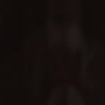
在這個速度是一切的時代，這間小酒廠重新讓我
們感受到，威士忌的本質是一門藝術」
威士忌教父
Charles MacLean
耗費數十年打造的詩貝釀酒廠，隱身於山林環繞人煙罕至的詩
貝河源頭，因而偏遠、不便甚至在冬季結冰寸步難行，一切都