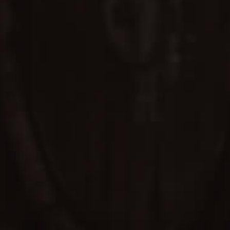
29
2026.07.09
新品上市
SPEY 雪莉總裁 200ml 隨行瓶 全新上市
深邃琥珀，換上赴約的輕裝 280 年席曼尼斯史賓諾拉酒莊的 PX 雪莉甜美 收進 200ml 的從容 入口蜂蜜化開，尾韻綴以柑橘的明亮 Shh......總裁隨行 微醺隨時
© 2020 SPEY. All RIGHTS RESERVED.
追蹤我們