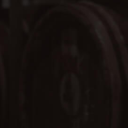
SHARE
05
2026.04.16
SPEY快訊
攝影之旅》重磅登場
SPEY 12年 三度奪金 微醺隨行包，限量登場
頌愛與靈感的SPEY X PICASSO® 聯名系列，致敬藝術大師對美永無止境的渴求和追尋。
從酒櫃到掌心，藝術從未如此貼近。 一袋在手，藝術隨行